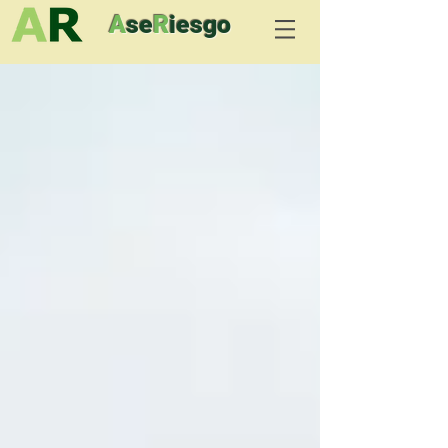
A
se
R
iesgo