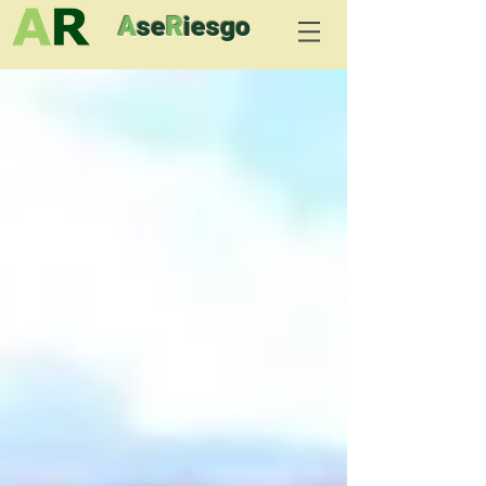
A
se
R
iesgo