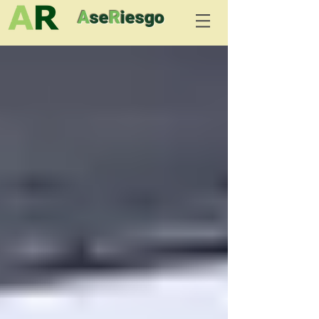
A
se
R
iesgo